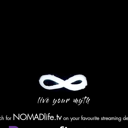
live your myth
NOMADlife.tv
ch for
on your favourite streaming de