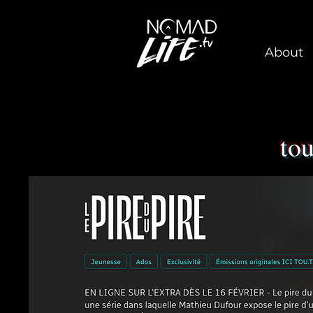
About
to