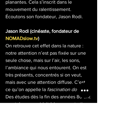
planantes. Cela s’inscrit dans le 
mouvement du ralentissement. 
Écoutons son fondateur, Jason Rodi.
Jason Rodi (cinéaste, fondateur de 
NOMADslow.tv
)
On retrouve cet effet dans la nature : 
notre attention n’est pas fixée sur une 
seule chose, mais sur l’air, les sons, 
l’ambiance qui nous entourent. On est 
très présents, concentrés si on veut, 
mais avec une attention diffuse. C’est 
ce qu’on appelle la 
fascination douce
. 
Des études dès la fin des années 80 ont 
montré que ça aidait à la concentration.
Vincent Rességuier
Son prochain programme est attendu 
dans les prochaines semaines : des 