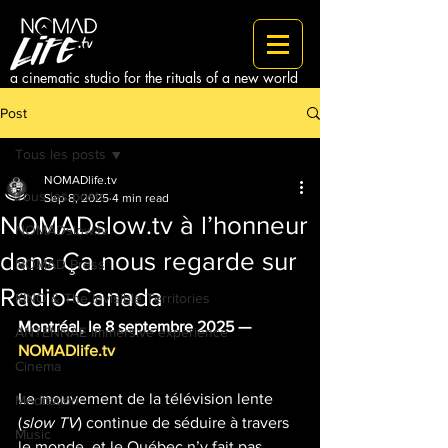
a cinematic studio for the rituals of a new world
Post
Tous les posts
NOMADlife.tv
Tous les posts
Sep 8, 2025
4 min read
NOMADslow.tv à l’honneur
NOMADslow.tv
dans Ça nous regarde sur
NOMAD Press
Radio-Canada
KINO & The Invisible Territories
Montréal, le 8 septembre 2025 — 
ANTENNAE immersive experience
NOMADlife.tv
Cinema
Le mouvement de la télévision lente 
Meditation
(
slow TV
) continue de séduire à travers 
Music
le monde, et le Québec n’y fait pas 