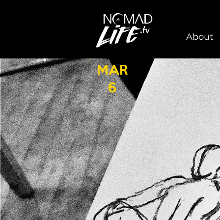
About
MAR
6