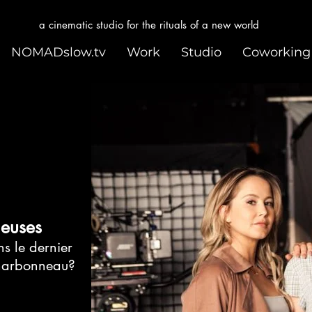
a cinematic studio for the rituals of a new world
NOMADslow.tv
Work
Studio
Coworking
leuses
s le dernier
harbonneau?