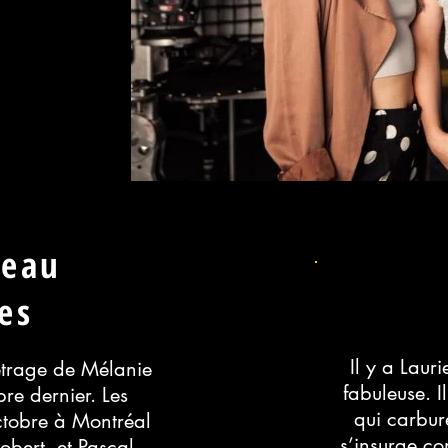
neau
es
Il y a Lauri
étrage de Mélanie
fabuleuse. I
e dernier. Les
qui carbure
ctobre à Montréal
s’insurge con
obert, et Pascal