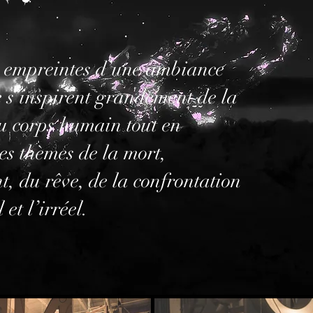
 empreintes d’une ambiance
 s’inspirent grandement de la
du corps humain tout en
es thèmes de la mort,
nt, du rêve, de la confrontation
 et l’irréel.