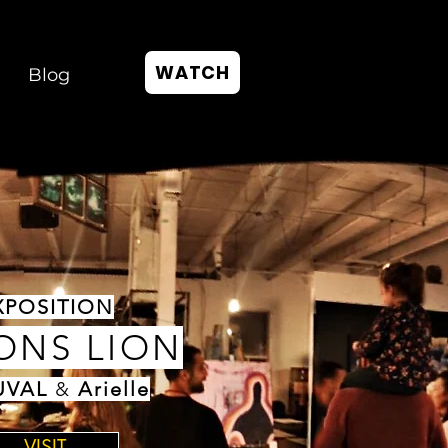
WATCH
Blog
XPOSITION
ONS LION
UVAL
&
Arielle
VISIT