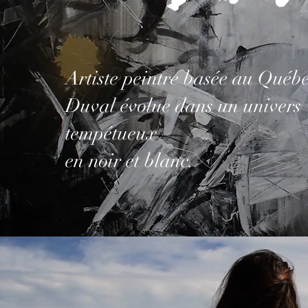
Artiste peintre basée au Québe
Duval évolue dans un univers
tempétueux
en noir et blanc.