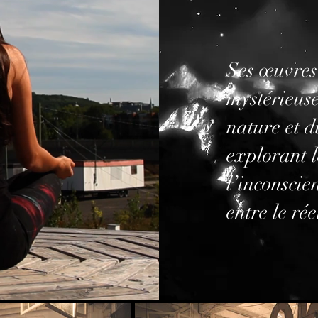
Ses œuvres
mystérieuse
nature et 
explorant l
l’inconscie
entre le réel