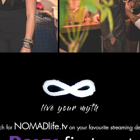
live your myth
NOMADlife.tv
ch for
on your favourite streaming de