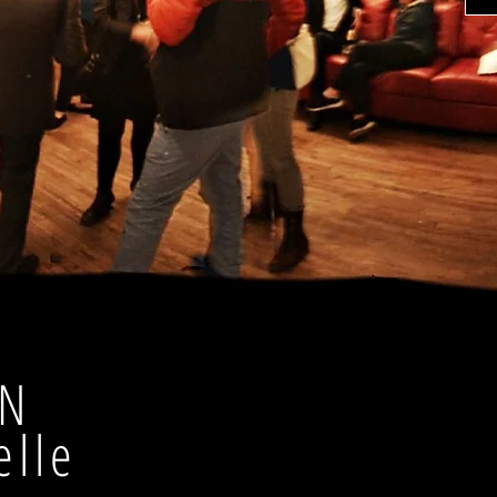
ON
elle