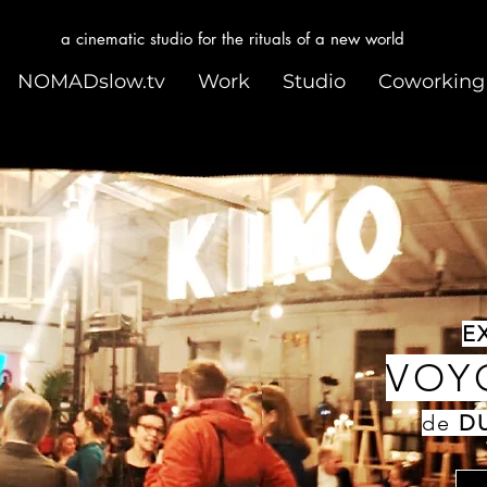
a cinematic studio for the rituals of a new world
NOMADslow.tv
Work
Studio
Coworking
E
VOY
de
D